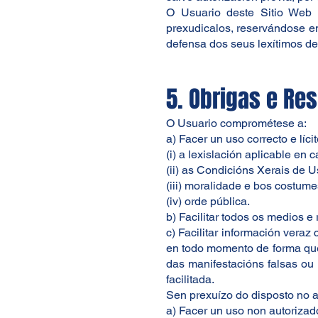
O Usuario deste Sitio Web 
prexudicalos, reservándose e
defensa dos seus lexítimos der
5. Obrigas e Re
O Usuario comprométese a:
a) Facer un uso correcto e líc
(i) a lexislación aplicable en
(ii) as Condicións Xerais de U
(iii) moralidade e bos costum
(iv) orde pública.
b) Facilitar todos os medios e
c) Facilitar información vera
en todo momento de forma que
das manifestacións falsas o
facilitada.
Sen prexuízo do disposto no a
a) Facer un uso non autorizado