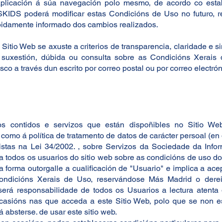
plicación á súa navegación polo mesmo, de acordo co esta
IDS poderá modificar estas Condicións de Uso no futuro, r
bidamente informado dos cambios realizados.
 Sitio Web se axuste a criterios de transparencia, claridade 
suxestión, dúbida ou consulta sobre as Condicións Xerais d
o a través dun escrito por correo postal ou por correo electró
contidos e servizos que están dispoñibles no Sitio Web
omo á política de tratamento de datos de carácter persoal (en d
istas na Lei 34/2002. , sobre Servizos da Sociedade da Info
a todos os usuarios do sitio web sobre as condicións de uso do 
forma outorgalle a cualificación de "Usuario" e implica a ace
ndicións Xerais de Uso, reservándose Más Madrid o dereit
erá responsabilidade de todos os Usuarios a lectura atenta
casións nas que acceda a este Sitio Web, polo que se non e
 absterse. de usar este sitio web.