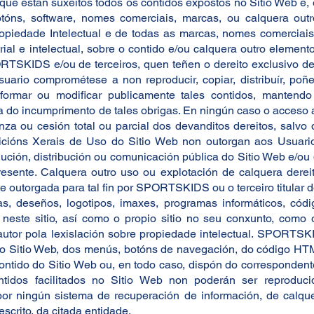
ue están suxeitos todos os contidos expostos no Sitio Web e, e
otóns, software, nomes comerciais, marcas, ou calquera outr
ropiedade Intelectual e de todas as marcas, nomes comerciais 
rial e intelectual, sobre o contido e/ou calquera outro elemen
TSKIDS e/ou de terceiros, quen teñen o dereito exclusivo de u
suario comprométese a non reproducir, copiar, distribuír, poñ
nsformar ou modificar publicamente tales contidos, mant
 do incumprimento de tales obrigas. En ningún caso o acceso a
enza ou cesión total ou parcial dos devanditos dereitos, salv
dicións Xerais de Uso do Sitio Web non outorgan aos Usuario
odución, distribución ou comunicación pública do Sitio Web e/ou
esente. Calquera outro uso ou explotación de calquera dereit
 outorgada para tal fin por SPORTSKIDS ou o terceiro titular d
ías, deseños, logotipos, imaxes, programas informáticos, códi
e neste sitio, así como o propio sitio no seu conxunto, como o
autor pola lexislación sobre propiedade intelectual. SPORTSK
o Sitio Web, dos menús, botóns de navegación, do código HTML
contido do Sitio Web ou, en todo caso, dispón do correspondente
tidos facilitados no Sitio Web non poderán ser reproducid
s por ningún sistema de recuperación de información, de calq
escrito, da citada entidade.