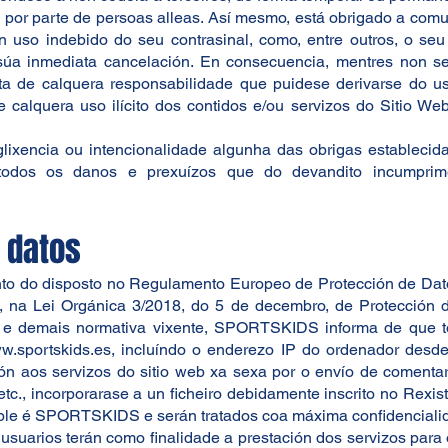
os por parte de persoas alleas. Así mesmo, está obrigado a c
un uso indebido do seu contrasinal, como, entre outros, o se
súa inmediata cancelación. En consecuencia, mentres non se r
e calquera responsabilidade que puidese derivarse do uso
 calquera uso ilícito dos contidos e/ou servizos do Sitio Web
lixencia ou intencionalidade algunha das obrigas establecid
todos os danos e prexuízos que do devandito incumprime
e datos
to do disposto no Regulamento Europeo de Protección de Dato
, na Lei Orgánica 3/2018, do 5 de decembro, de Protección 
is e demais normativa vixente, SPORTSKIDS informa de que t
www.sportskids.es, incluíndo o enderezo IP do ordenador des
ción aos servizos do sitio web xa sexa por o envío de comenta
 etc., incorporarase a un ficheiro debidamente inscrito no Rexi
sable é SPORTSKIDS e serán tratados coa máxima confidenciali
usuarios terán como finalidade a prestación dos servizos para os