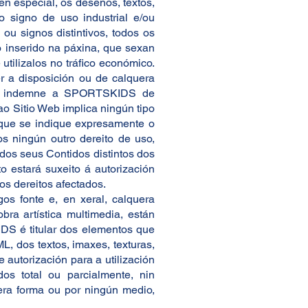
n especial, os deseños, textos,
o signo de uso industrial e/ou
ou signos distintivos, todos os
to inserido na páxina, que sexan
tilizalos no tráfico económico.
er a disposición ou de calquera
endo indemne a SPORTSKIDS de
o Sitio Web implica ningún tipo
o que se indique expresamente o
s ningún outro dereito de uso,
 dos seus Contidos distintos dos
o estará suxeito á autorización
os dereitos afectados.
gos fonte e, en xeral, calquera
bra artística multimedia, están
IDS é titular dos elementos que
, dos textos, imaxes, texturas,
 autorización para a utilización
os total ou parcialmente, nin
uera forma ou por ningún medio,