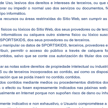
e Uso, lesivos dos dereitos e intereses de terceiros, ou que 
teriorar ou impedir o normal uso dos servizos ou documentos, f
po informático.
a recursos ou áreas restrinxidas do Sitio Web, sen cumprir as 
físicos ou lóxicos do Sitio Web, dos seus provedores ou de terc
us informáticos ou calquera outro sistema físico ou lóxico su
de SPORTSKIDS, dos seus provedores ou de terceiros.
 e/ou manipular os datos de SPORTSKIDS, terceiros, provedores e
tribuír, permitir o acceso do público a través de calquera 
ontidos, salvo que se conte coa autorización do titular dos c
lar as notas sobre dereitos de propiedade intelectual ou industri
u de terceiros incorporados ao contido, así como os disposit
ción que se poida inserir no contido. contidos.
n dos contidos mediante medios ou procedementos distintos do
a o efecto ou fosen expresamente indicados nas páxinas web 
tualmente en Internet porque non supoñen risco de dano ou inha
eramente indicativo e non exhaustivo, o Usuario comprométese a n