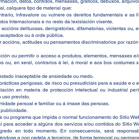
ormación, datos, contidos, mensaxes, gráficos, debuxos, arquivos
al, calquera tipo de material que:
ntrario, infravalore ou vulnere os dereitos fundamentais e as 
dos Internacionais e no resto da lexislación vixente.
r accións delituosas, denigratorias, difamatorias, violentas ou, en
aceptados ou á orde pública.
ver accións, actitudes ou pensamentos discriminatorios por razón 
sición ou permitir o acceso a produtos, elementos, mensaxes e/ou
es ou, en xeral, contrarios á lei, á moral e aos bos costumes
n estado inaceptable de ansiedade ou medo.
r prácticas perigosas, de risco ou prexudiciais para a saúde e o e
xislación en materia de protección intelectual ou industrial
 uso previsto.
ntimidade persoal e familiar ou á imaxe das persoas.
 publicidade.
irus ou programa que impida o normal funcionamento do Sitio We
nal para acceder a algúns dos servizos e/ou contidos do Sitio We
egredo en todo momento. En consecuencia, será responsa
ndose a non cedela a terceiros, de forma temporal ou permanen