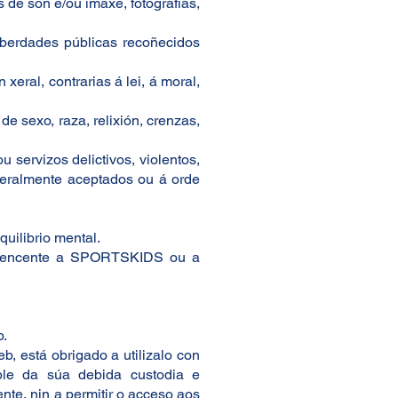
 de son e/ou imaxe, fotografías,
liberdades públicas recoñecidos
 xeral, contrarias á lei, á moral,
de sexo, raza, relixión, crenzas,
 servizos delictivos, violentos,
 xeralmente aceptados ou á orde
quilibrio mental.
 pertencente a SPORTSKIDS ou a
b.
b, está obrigado a utilizalo con
ble da súa debida custodia e
te, nin a permitir o acceso aos