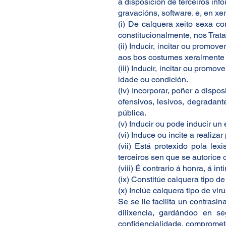
a disposición de terceiros inf
gravacións, software. e, en xer
(i) De calquera xeito sexa co
constitucionalmente, nos Trata
(ii) Inducir, incitar ou promove
aos bos costumes xeralmente 
(iii) Inducir, incitar ou promo
idade ou condición.
(iv) Incorporar, poñer a dispo
ofensivos, lesivos, degradant
pública.
(v) Inducir ou pode inducir u
(vi) Induce ou incite a realiza
(vii) Está protexido pola le
terceiros sen que se autorice o
(viii) É contrario á honra, á i
(ix) Constitúe calquera tipo de
(x) Inclúe calquera tipo de v
Se se lle facilita un contrasi
dilixencia, gardándoo en s
confidencialidade, comprometé