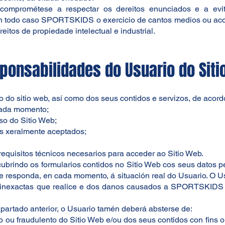
comprométese a respectar os dereitos enunciados e a evit
n todo caso SPORTSKIDS o exercicio de cantos medios ou acci
eitos de propiedade intelectual e industrial.
sponsabilidades do Usuario do Sit
ito do sitio web, así como dos seus contidos e servizos, de acord
 cada momento;
so do Sitio Web;
es xeralmente aceptados;
 requisitos técnicos necesarios para acceder ao Sitio Web.
z cubrindo os formularios contidos no Sitio Web cos seus datos 
 responda, en cada momento, á situación real do Usuario. O U
u inexactas que realice e dos danos causados a SPORTSKIDS o
partado anterior, o Usuario tamén deberá absterse de:
 ou fraudulento do Sitio Web e/ou dos seus contidos con fins ou 