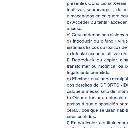
presentes Condicións Xerais d
inutilizar, sobrecargar. , de
almacenados en calquera equi
b) Acceder ou tentar acceder 
acceso.
c) Causar danos nos sistemas 
d) Introducir ou difundir vir
sistemas físicos ou lóxicos 
e) Intentar acceder, utilizar
f) Reproducir ou copiar, dis
transformar ou modificar os c
legalmente permitido.
g) Eliminar, ocultar ou manipu
dos dereitos de SPORTSKIDS o
calquera mecanismo de informa
h) Obter e tentar a obtenció
postos á súa disposición par
xeral, , dos que se usan habi
seus contidos.
i) En particular, e a título m