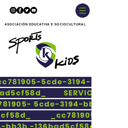
ASOCIACIÓN EDUCATIVA E SOCIOCULTURAL
81905-5cde-3194- bb3b-
bad5cf58d_ SERVICIOS
781905- 5cde-3194-bb3b-
5cf58d_ _cc781905-5cde-
4-bb3b -136bad5cf58d_